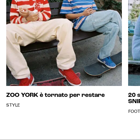
ZOO YORK è tornato per restare
20 
SNI
STYLE
FOO