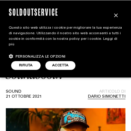
×
Questo sito web utilizza i cookie per migliorare la tua esperienza
SNIPES guarda agli
extra
di navigazione. Utilizzando il nostro sito web acconsenti a tutti i
cookie in conformità con la nostra policy per i cookie.
Leggi di
emergenti con la terza
più
CARICA ALTRI
ALL EXTRA
edizione del contest
PERSONALIZZA LE OPZIONI
ART & DESIGN
RIFIUTA
ACCETTA
Soundbooth
CINEMA
FOOD & BEVERAGE
SOUND
ARTICOLO DI
21 OTTOBRE 2021
DARIO SIMONETTI
HOUSE
LIFESTYLE
MOTORS