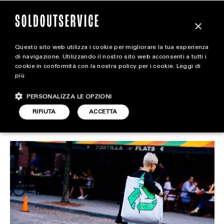
×
Questo sito web utilizza i cookie per migliorare la tua esperienza
Sostenibilità e moda: A
magazine
di navigazione. Utilizzando il nostro sito web acconsenti a tutti i
cookie in conformità con la nostra policy per i cookie.
Leggi di
che punto siamo?
più
HOME
CARICA ALTRI
PERSONALIZZA LE OPZIONI
STYLE
RIFIUTA
ACCETTA
STYLE
ARTICOLO DI
FOOTWEAR
31 DICEMBRE 2020
REDAZIONE
ACCESSORIES