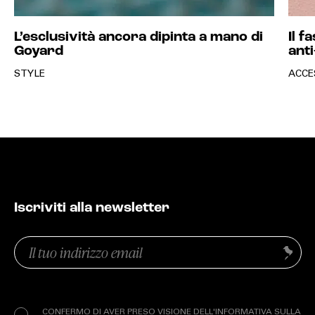
L’esclusività ancora dipinta a mano di
Il f
Goyard
anti
STYLE
ACCE
Iscriviti alla newsletter
Email
Invia
(Obbligatorio)
Privacy
(Obbligatorio)
CONFERMO DI AVER PRESO VISIONE DELL'INFORMATIVA SULLA