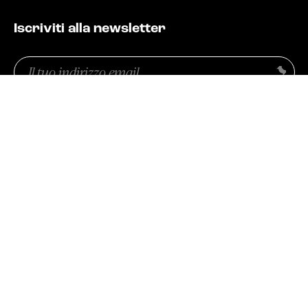
Iscriviti alla newsletter
COMPANY
CONDIVIDI SU
Email
Invia
(Obbligatorio)
Privacy
(Obbligatorio)
CONFERMO DI AVER PRESO VISIONE DELL'INFORMATIVA SULLA
PRIVACY E ACCONSENTO AL TRATTAMENTO DEI DATI
PERSONALI AI SENSI DELL'ART 13 DEL D. LGS 196/2003 E
DELL'ART 13 DEL REGOLAMENTO UE 679/2016.