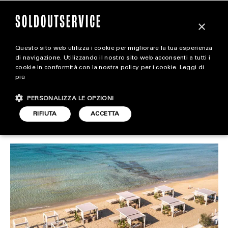
×
Questo sito web utilizza i cookie per migliorare la tua esperienza
Quanto costa la spiaggia
extra
di navigazione. Utilizzando il nostro sito web acconsenti a tutti i
cookie in conformità con la nostra policy per i cookie.
Leggi di
più cara d’Italia?
più
CARICA ALTRI
ALL EXTRA
PERSONALIZZA LE OPZIONI
ART & DESIGN
RIFIUTA
ACCETTA
TRAVEL
ARTICOLO DI
15 GIUGNO 2023
DARIO SIMONETTI
CINEMA
FOOD & BEVERAGE
HOUSE
LIFESTYLE
MOTORS