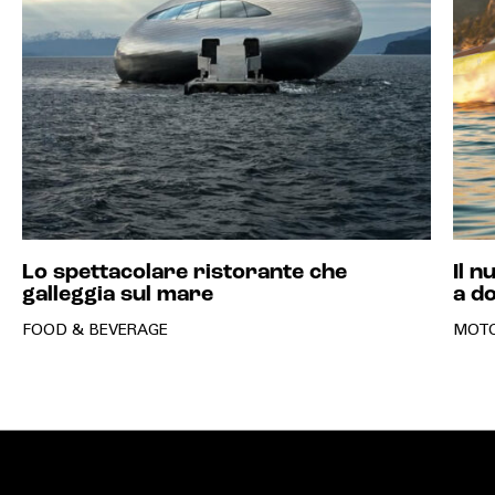
Lo spettacolare ristorante che
Il 
galleggia sul mare
a d
FOOD & BEVERAGE
MOT
MAGAZINE
RELEASE