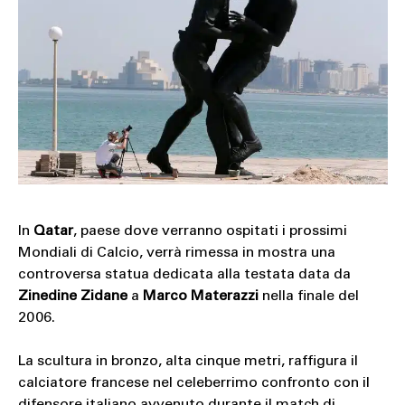
SOUND
SPORT
TECH
TRAVEL
In
Qatar
, paese dove verranno ospitati i prossimi
Mondiali di Calcio, verrà rimessa in mostra una
controversa statua dedicata alla testata data da
Zinedine Zidane
a
Marco Materazzi
nella finale del
2006.
La scultura in bronzo, alta cinque metri, raffigura il
calciatore francese nel celeberrimo confronto con il
difensore italiano avvenuto durante il match di