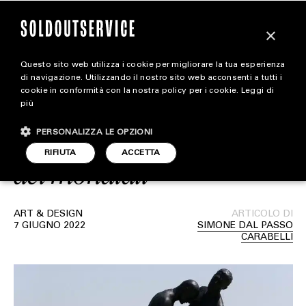
×
Questo sito web utilizza i cookie per migliorare la tua esperienza
La statua della testata di
extra
di navigazione. Utilizzando il nostro sito web acconsenti a tutti i
cookie in conformità con la nostra policy per i cookie.
Leggi di
Zidane a Materazzi verrà
più
CARICA ALTRI
ALL EXTRA
esposta in Qatar in vista
PERSONALIZZA LE OPZIONI
ART & DESIGN
RIFIUTA
ACCETTA
dei mondiali
CINEMA
FOOD & BEVERAGE
ART & DESIGN
ARTICOLO DI
7 GIUGNO 2022
SIMONE DAL PASSO
HOUSE
CARABELLI
LIFESTYLE
MOTORS