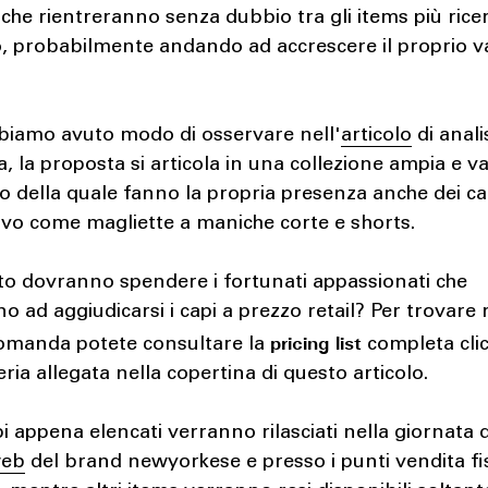
che rientreranno senza dubbio tra gli items più ricer
, probabilmente andando ad accrescere il proprio v
iamo avuto modo di osservare nell'
articolo
di anali
ea, la proposta si articola in una collezione ampia e v
no della quale fanno la propria presenza anche dei ca
tivo come magliette a maniche corte e shorts.
o dovranno spendere i fortunati appassionati che
no ad aggiudicarsi i capi a prezzo retail? Per trovare 
pricing list
omanda potete consultare la
completa cli
leria allegata nella copertina di questo articolo.
api appena elencati verranno rilasciati nella giornata
web
del brand newyorkese e presso i punti vendita fis