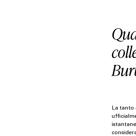
Qua
col
Bur
La tanto 
ufficialm
istantane
considera