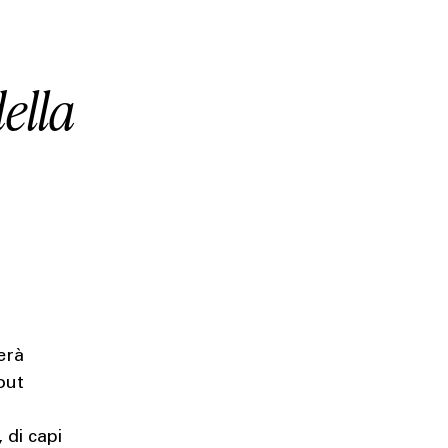
ella
erà
out
 di capi