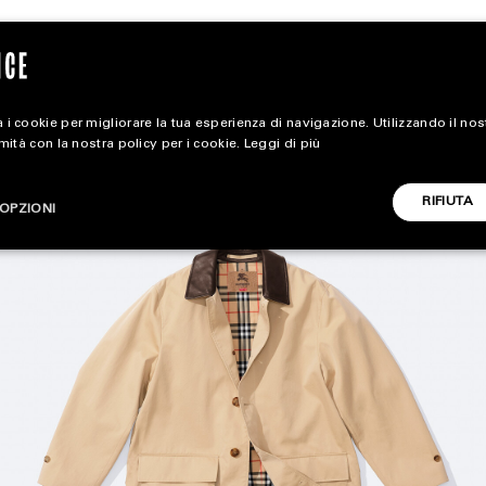
 i cookie per migliorare la tua esperienza di navigazione. Utilizzando il no
rmità con la nostra policy per i cookie.
Leggi di più
magazine
RIFIUTA
OPZIONI
HOME
STYLE
CARICA ALTRI
FOOTWEAR
ACCESSORIES