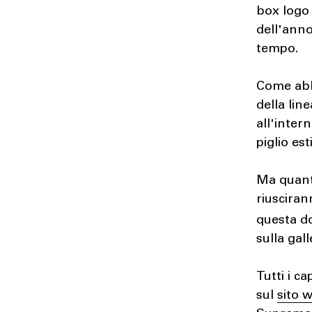
box logo 
dell'anno
tempo.
Come abb
della lin
all'inter
piglio es
Ma quant
riusciran
questa d
sulla gal
Tutti i c
sul
sito 