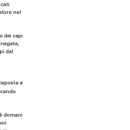
cati
alore nel
si dei capi
ariegata,
pi dal
risposta a
ccando
 di domani
ici