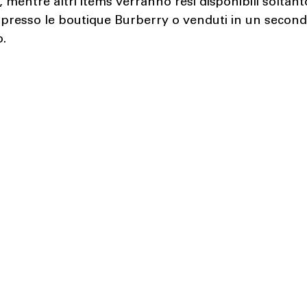
mentre altri items verranno resi disponibili soltant
a presso le boutique Burberry o venduti in un secon
.