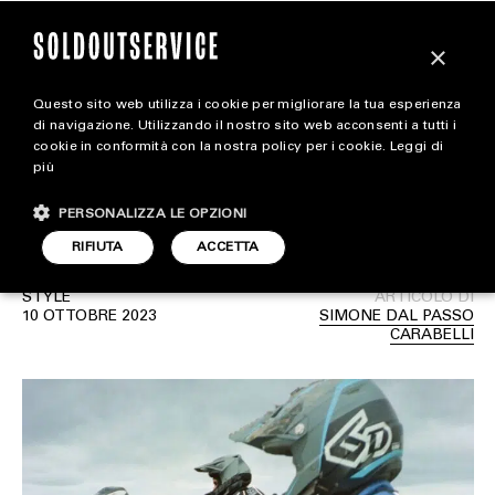
×
Questo sito web utilizza i cookie per migliorare la tua esperienza
Supreme e Fox Racing
magazine
di navigazione. Utilizzando il nostro sito web acconsenti a tutti i
cookie in conformità con la nostra policy per i cookie.
Leggi di
rielaborano l’iconografia
più
HOME
CARICA ALTRI
del mondo motocross
PERSONALIZZA LE OPZIONI
STYLE
RIFIUTA
ACCETTA
FOOTWEAR
STYLE
ARTICOLO DI
ACCESSORIES
10 OTTOBRE 2023
SIMONE DAL PASSO
CARABELLI