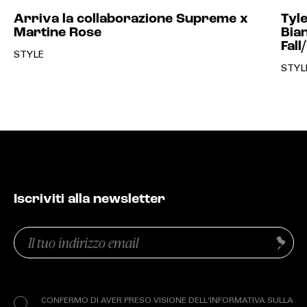
Arriva la collaborazione Supreme x
Tyl
Martine Rose
Bian
Fal
STYLE
STYL
Iscriviti alla newsletter
Email
Invia
(Obbligatorio)
Privacy
(Obbligatorio)
CONFERMO DI AVER PRESO VISIONE DELL'INFORMATIVA SULLA