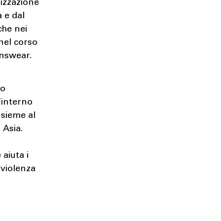
lizzazione
a e dal
che nei
 nel corso
enswear.
no
’interno
insieme al
 Asia.
aiuta i
 violenza