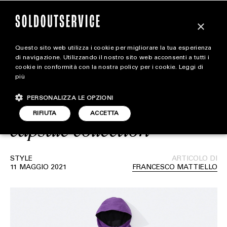
×
Questo sito web utilizza i cookie per migliorare la tua esperienza
Supreme e Timberland
magazine
di navigazione. Utilizzando il nostro sito web acconsenti a tutti i
cookie in conformità con la nostra policy per i cookie.
Leggi di
collaborano nuovamente
più
HOME
CARICA ALTRI
per dare vita a una
PERSONALIZZA LE OPZIONI
STYLE
RIFIUTA
ACCETTA
capsule collection
FOOTWEAR
ACCESSORIES
STYLE
ARTICOLO DI
11 MAGGIO 2021
FRANCESCO MATTIELLO