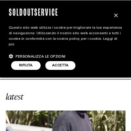
×
Questo sito web utilizza i cookie per migliorare la tua esperienza
magazine
di navigazione. Utilizzando il nostro sito web acconsenti a tutti i
cookie in conformità con la nostra policy per i cookie.
Leggi di
più
HOME
CARICA ALTRI
PERSONALIZZA LE OPZIONI
STYLE
CE
#700 MNVN
SOLDOUTSERVICE
RIFIUTA
ACCETTA
FOOTWEAR
ACCESSORIES
latest