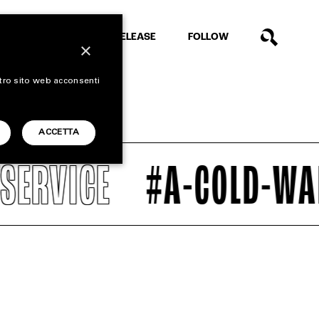
EXTRA
RELEASE
FOLLOW
×
stro sito web acconsenti
ACCETTA
RVICE
#A-COLD-WALL