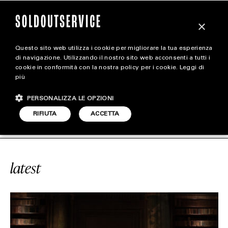
×
Questo sito web utilizza i cookie per migliorare la tua esperienza
magazine
di navigazione. Utilizzando il nostro sito web acconsenti a tutti i
cookie in conformità con la nostra policy per i cookie.
Leggi di
più
HOME
CARICA ALTRI
PERSONALIZZA LE OPZIONI
STYLE
DEMIA DELLE SCIENZE
SOLDOUTSER
RIFIUTA
ACCETTA
FOOTWEAR
ACCESSORIES
latest