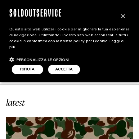
×
Questo sito web utilizza i cookie per migliorare la tua esperienza
magazine
di navigazione. Utilizzando il nostro sito web acconsenti a tutti i
cookie in conformità con la nostra policy per i cookie.
Leggi di
più
HOME
CARICA ALTRI
PERSONALIZZA LE OPZIONI
STYLE
S SUPERSTAR X BAPE
SOLDOUTSER
RIFIUTA
ACCETTA
FOOTWEAR
ACCESSORIES
latest