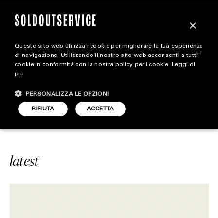
×
Questo sito web utilizza i cookie per migliorare la tua esperienza
magazine
di navigazione. Utilizzando il nostro sito web acconsenti a tutti i
cookie in conformità con la nostra policy per i cookie.
Leggi di
più
HOME
CARICA ALTRI
PERSONALIZZA LE OPZIONI
STYLE
ADIDAS YEEZY 500
SOLDOUTSERVI
RIFIUTA
ACCETTA
FOOTWEAR
ACCESSORIES
latest