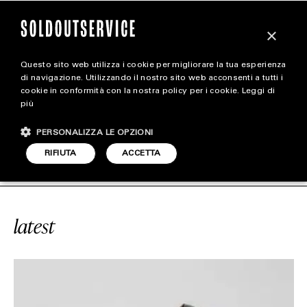
×
Questo sito web utilizza i cookie per migliorare la tua esperienza
magazine
di navigazione. Utilizzando il nostro sito web acconsenti a tutti i
cookie in conformità con la nostra policy per i cookie.
Leggi di
più
HOME
CARICA ALTRI
PERSONALIZZA LE OPZIONI
STYLE
GH “BRED PATENT LEATHER
SOLDOU
RIFIUTA
ACCETTA
FOOTWEAR
ACCESSORIES
latest