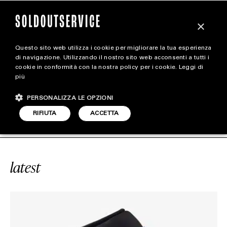
×
Questo sito web utilizza i cookie per migliorare la tua esperienza
magazine
di navigazione. Utilizzando il nostro sito web acconsenti a tutti i
cookie in conformità con la nostra policy per i cookie.
Leggi di
più
HOME
CARICA ALTRI
PERSONALIZZA LE OPZIONI
STYLE
IGH “DARK MARINA BLUE”
SOLDOU
RIFIUTA
ACCETTA
FOOTWEAR
ACCESSORIES
latest