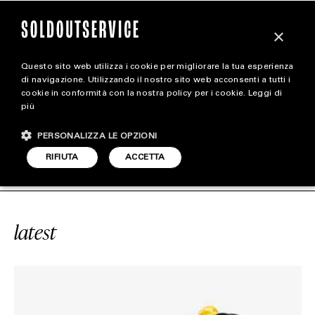
×
Questo sito web utilizza i cookie per migliorare la tua esperienza
magazine
di navigazione. Utilizzando il nostro sito web acconsenti a tutti i
cookie in conformità con la nostra policy per i cookie.
Leggi di
più
HOME
CARICA ALTRI
PERSONALIZZA LE OPZIONI
STYLE
AN 1 HIGH “VOLT GOLD”
SOLDOUTS
RIFIUTA
ACCETTA
FOOTWEAR
ACCESSORIES
latest