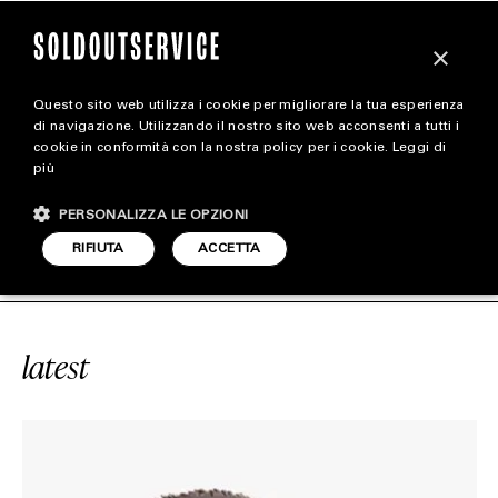
×
Questo sito web utilizza i cookie per migliorare la tua esperienza
magazine
di navigazione. Utilizzando il nostro sito web acconsenti a tutti i
cookie in conformità con la nostra policy per i cookie.
Leggi di
più
HOME
CARICA ALTRI
PERSONALIZZA LE OPZIONI
STYLE
EXANDROS ANGELIDIS
SOLDOUTSER
RIFIUTA
ACCETTA
FOOTWEAR
ACCESSORIES
latest