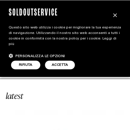
×
Questo sito web utilizza i cookie per migliorare la tua esperienza
magazine
di navigazione. Utilizzando il nostro sito web acconsenti a tutti i
cookie in conformità con la nostra policy per i cookie.
Leggi di
più
HOME
CARICA ALTRI
PERSONALIZZA LE OPZIONI
STYLE
DUSTRIES MA-1 JACKET
SOLDOUTS
RIFIUTA
ACCETTA
FOOTWEAR
ACCESSORIES
latest