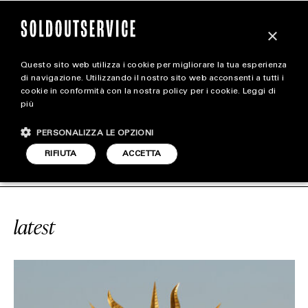
×
Questo sito web utilizza i cookie per migliorare la tua esperienza
magazine
di navigazione. Utilizzando il nostro sito web acconsenti a tutti i
cookie in conformità con la nostra policy per i cookie.
Leggi di
più
HOME
CARICA ALTRI
PERSONALIZZA LE OPZIONI
STYLE
OLLO WIND SPINNER
SOLDOUTSERV
RIFIUTA
ACCETTA
FOOTWEAR
ACCESSORIES
latest