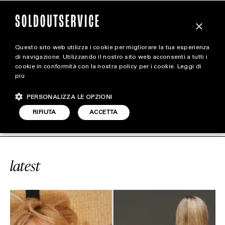
×
Questo sito web utilizza i cookie per migliorare la tua esperienza
magazine
di navigazione. Utilizzando il nostro sito web acconsenti a tutti i
cookie in conformità con la nostra policy per i cookie.
Leggi di
più
HOME
CARICA ALTRI
PERSONALIZZA LE OPZIONI
STYLE
VICE
#ASSC
SOLDOUTSERVICE
RIFIUTA
ACCETTA
FOOTWEAR
ACCESSORIES
latest