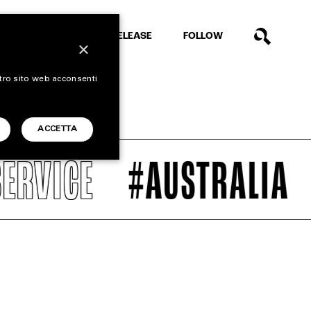
EXTRA
RELEASE
FOLLOW
×
stro sito web acconsenti
ACCETTA
RVICE
#AUSTRALIA