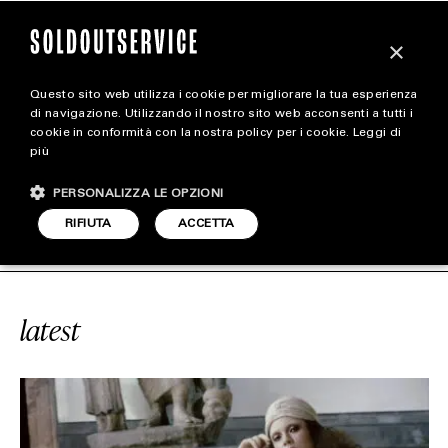
×
Questo sito web utilizza i cookie per migliorare la tua esperienza
magazine
di navigazione. Utilizzando il nostro sito web acconsenti a tutti i
cookie in conformità con la nostra policy per i cookie.
Leggi di
più
HOME
CARICA ALTRI
PERSONALIZZA LE OPZIONI
STYLE
#AVANT LES DÉBUTS
SOLDOUTSERVI
RIFIUTA
ACCETTA
FOOTWEAR
ACCESSORIES
latest