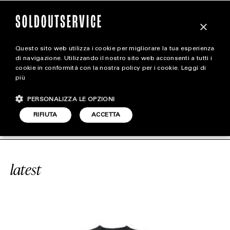
×
Questo sito web utilizza i cookie per migliorare la tua esperienza
magazine
di navigazione. Utilizzando il nostro sito web acconsenti a tutti i
cookie in conformità con la nostra policy per i cookie.
Leggi di
più
HOME
CARICA ALTRI
PERSONALIZZA LE OPZIONI
STYLE
ALENCIAGA X YEEZY
SOLDOUTSERV
RIFIUTA
ACCETTA
FOOTWEAR
ACCESSORIES
latest