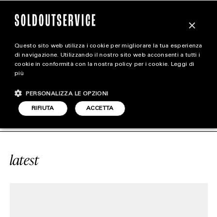
×
Questo sito web utilizza i cookie per migliorare la tua esperienza
magazine
di navigazione. Utilizzando il nostro sito web acconsenti a tutti i
cookie in conformità con la nostra policy per i cookie.
Leggi di
più
HOME
CARICA ALTRI
PERSONALIZZA LE OPZIONI
STYLE
CE
#BLAZER LOW
SOLDOUTSERVIC
RIFIUTA
ACCETTA
FOOTWEAR
ACCESSORIES
latest