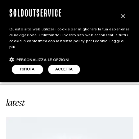
×
Questo sito web utilizza i cookie per migliorare la tua esperienza
magazine
di navigazione. Utilizzando il nostro sito web acconsenti a tutti i
cookie in conformità con la nostra policy per i cookie.
Leggi di
più
HOME
CARICA ALTRI
PERSONALIZZA LE OPZIONI
STYLE
E
#BOX LOGO TEE
SOLDOUTSERVIC
RIFIUTA
ACCETTA
FOOTWEAR
ACCESSORIES
latest