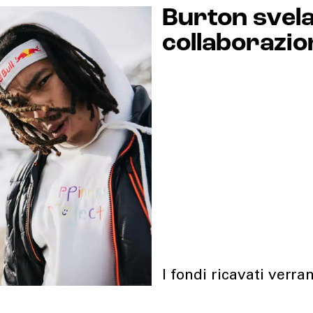
Burton svel
collaborazio
I fondi ricavati verr