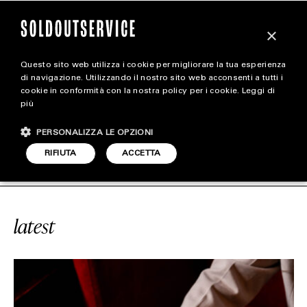
×
Questo sito web utilizza i cookie per migliorare la tua esperienza
magazine
di navigazione. Utilizzando il nostro sito web acconsenti a tutti i
cookie in conformità con la nostra policy per i cookie.
Leggi di
più
HOME
CARICA ALTRI
PERSONALIZZA LE OPZIONI
STYLE
È BARATTI & MILANO
SOLDOUTSER
RIFIUTA
ACCETTA
FOOTWEAR
ACCESSORIES
latest