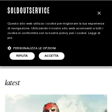
×
Questo sito web utilizza i cookie per migliorare la tua esperienza
magazine
di navigazione. Utilizzando il nostro sito web acconsenti a tutti i
cookie in conformità con la nostra policy per i cookie.
Leggi di
più
HOME
CARICA ALTRI
PERSONALIZZA LE OPZIONI
STYLE
Y: BLACK OPS COLD WAR
SOLDOUTS
RIFIUTA
ACCETTA
FOOTWEAR
ACCESSORIES
latest