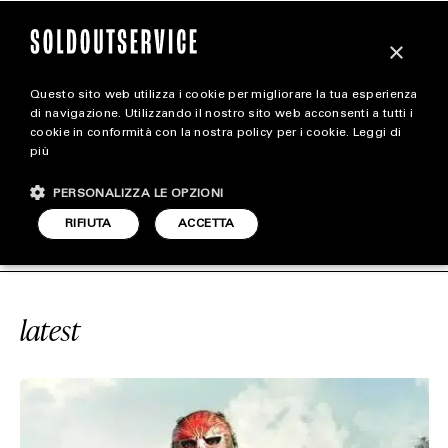
×
Questo sito web utilizza i cookie per migliorare la tua esperienza
magazine
di navigazione. Utilizzando il nostro sito web acconsenti a tutti i
cookie in conformità con la nostra policy per i cookie.
Leggi di
più
HOME
CARICA ALTRI
PERSONALIZZA LE OPZIONI
STYLE
TY BLACK OPS COLD WAR
SOLDOUTS
RIFIUTA
ACCETTA
FOOTWEAR
ACCESSORIES
latest