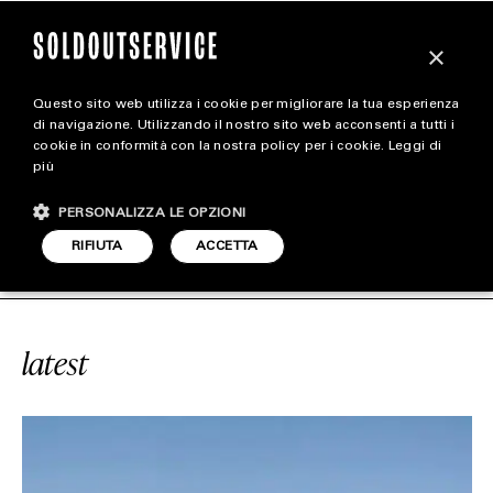
×
Questo sito web utilizza i cookie per migliorare la tua esperienza
magazine
di navigazione. Utilizzando il nostro sito web acconsenti a tutti i
cookie in conformità con la nostra policy per i cookie.
Leggi di
più
HOME
CARICA ALTRI
PERSONALIZZA LE OPZIONI
STYLE
RVICE
#CAPRI
SOLDOUTSERVICE
RIFIUTA
ACCETTA
FOOTWEAR
ACCESSORIES
latest