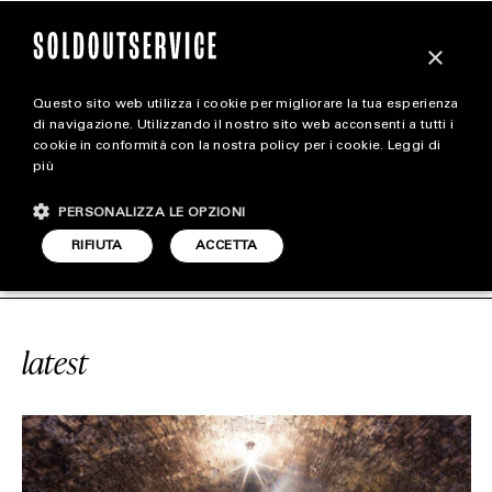
×
Questo sito web utilizza i cookie per migliorare la tua esperienza
magazine
di navigazione. Utilizzando il nostro sito web acconsenti a tutti i
cookie in conformità con la nostra policy per i cookie.
Leggi di
più
HOME
CARICA ALTRI
PERSONALIZZA LE OPZIONI
STYLE
EDRALI SOTTERRANEE
SOLDOUTSER
RIFIUTA
ACCETTA
FOOTWEAR
ACCESSORIES
latest