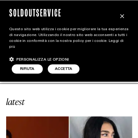
×
Questo sito web utilizza i cookie per migliorare la tua esperienza
magazine
di navigazione. Utilizzando il nostro sito web acconsenti a tutti i
cookie in conformità con la nostra policy per i cookie.
Leggi di
più
HOME
CARICA ALTRI
PERSONALIZZA LE OPZIONI
STYLE
CESARE CREMONINI
SOLDOUTSERV
RIFIUTA
ACCETTA
FOOTWEAR
ACCESSORIES
latest