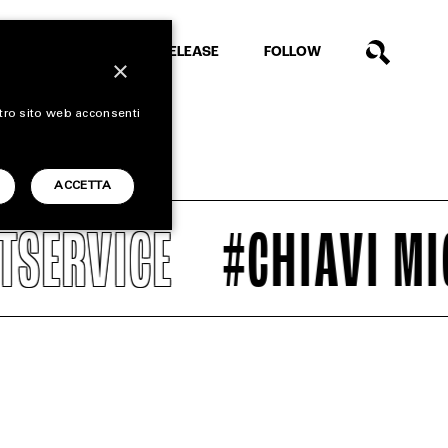
EXTRA
RELEASE
FOLLOW
×
stro sito web acconsenti
ACCETTA
VICE
#CHIAVI MICHEL