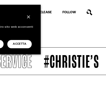
EXTRA
RELEASE
FOLLOW
×
stro sito web acconsenti
ACCETTA
RVICE
#CHRISTIE’S