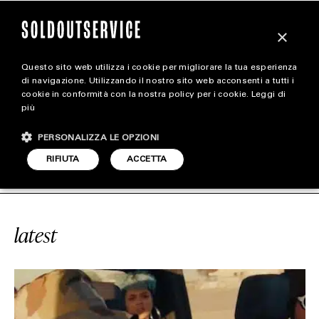
×
Questo sito web utilizza i cookie per migliorare la tua esperienza
magazine
di navigazione. Utilizzando il nostro sito web acconsenti a tutti i
cookie in conformità con la nostra policy per i cookie.
Leggi di
più
HOME
CARICA ALTRI
PERSONALIZZA LE OPZIONI
STYLE
RVICE
#COD
SOLDOUTSERVICE
RIFIUTA
ACCETTA
FOOTWEAR
ACCESSORIES
latest