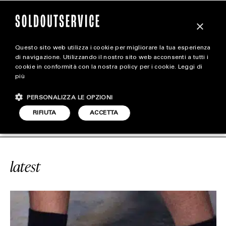
×
Questo sito web utilizza i cookie per migliorare la tua esperienza
magazine
di navigazione. Utilizzando il nostro sito web acconsenti a tutti i
cookie in conformità con la nostra policy per i cookie.
Leggi di
più
HOME
CARICA ALTRI
PERSONALIZZA LE OPZIONI
STYLE
ÇONS X NIKE AIR MAX 97
SOLDOU
RIFIUTA
ACCETTA
FOOTWEAR
ACCESSORIES
latest