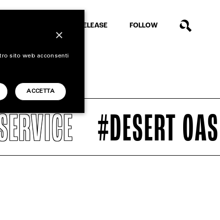
EXTRA
RELEASE
FOLLOW
×
stro sito web acconsenti
ACCETTA
ERVICE
#DESERT OASI