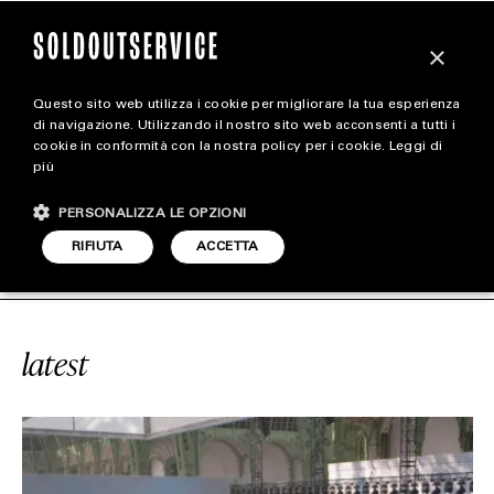
×
Questo sito web utilizza i cookie per migliorare la tua esperienza
magazine
di navigazione. Utilizzando il nostro sito web acconsenti a tutti i
cookie in conformità con la nostra policy per i cookie.
Leggi di
più
HOME
CARICA ALTRI
PERSONALIZZA LE OPZIONI
STYLE
“FASHION MONTH”
SOLDOUTSERVI
RIFIUTA
ACCETTA
FOOTWEAR
ACCESSORIES
latest