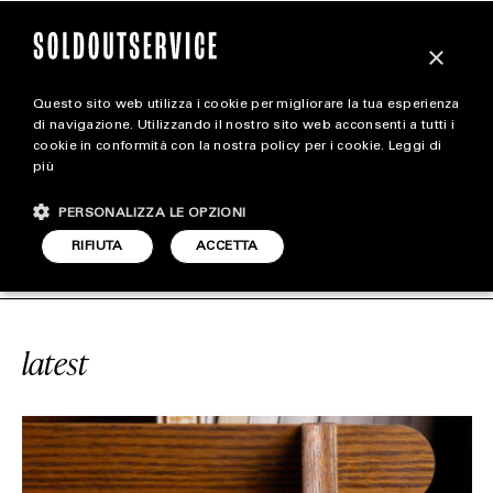
×
Questo sito web utilizza i cookie per migliorare la tua esperienza
magazine
di navigazione. Utilizzando il nostro sito web acconsenti a tutti i
cookie in conformità con la nostra policy per i cookie.
Leggi di
più
HOME
CARICA ALTRI
PERSONALIZZA LE OPZIONI
STYLE
FILIPPO SORCINELLI
SOLDOUTSERV
RIFIUTA
ACCETTA
FOOTWEAR
ACCESSORIES
latest