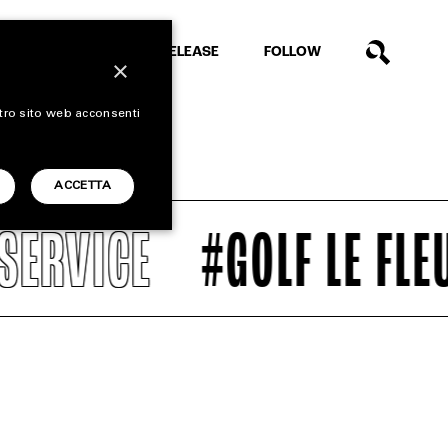
EXTRA
RELEASE
FOLLOW
×
stro sito web acconsenti
ACCETTA
VICE
#GOLF LE FLEUR