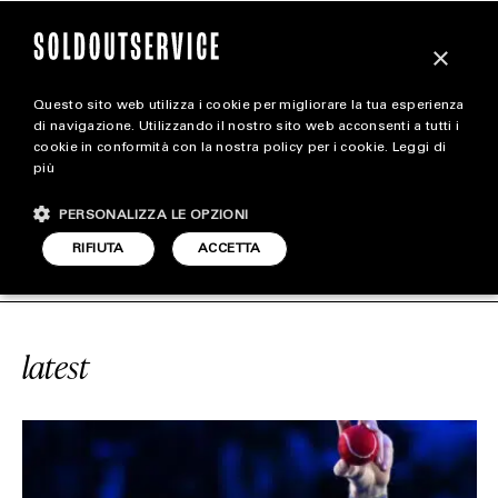
×
Questo sito web utilizza i cookie per migliorare la tua esperienza
magazine
di navigazione. Utilizzando il nostro sito web acconsenti a tutti i
cookie in conformità con la nostra policy per i cookie.
Leggi di
più
HOME
CARICA ALTRI
PERSONALIZZA LE OPZIONI
STYLE
ICE
#GOOGLE
SOLDOUTSERVICE
RIFIUTA
ACCETTA
FOOTWEAR
ACCESSORIES
latest