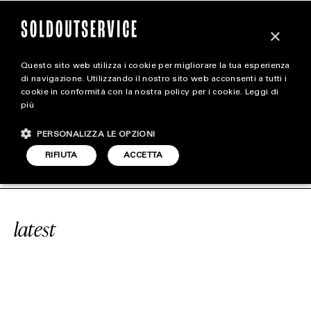
×
Questo sito web utilizza i cookie per migliorare la tua esperienza
magazine
di navigazione. Utilizzando il nostro sito web acconsenti a tutti i
cookie in conformità con la nostra policy per i cookie.
Leggi di
più
HOME
CARICA ALTRI
PERSONALIZZA LE OPZIONI
STYLE
#GRATEFUL DEAD
SOLDOUTSERVIC
RIFIUTA
ACCETTA
FOOTWEAR
ACCESSORIES
latest