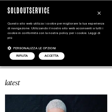
×
Questo sito web utilizza i cookie per migliorare la tua esperienza
magazine
di navigazione. Utilizzando il nostro sito web acconsenti a tutti i
cookie in conformità con la nostra policy per i cookie.
Leggi di
più
HOME
CARICA ALTRI
PERSONALIZZA LE OPZIONI
STYLE
ICE
#GUNNA
SOLDOUTSERVICE
RIFIUTA
ACCETTA
FOOTWEAR
ACCESSORIES
latest