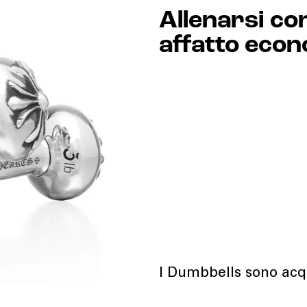
Allenarsi c
affatto eco
I Dumbbells sono acqui