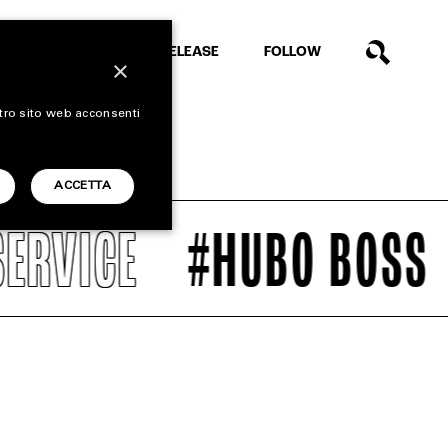
EXTRA
RELEASE
FOLLOW
×
stro sito web acconsenti
ACCETTA
RVICE
#HUBO BOSS