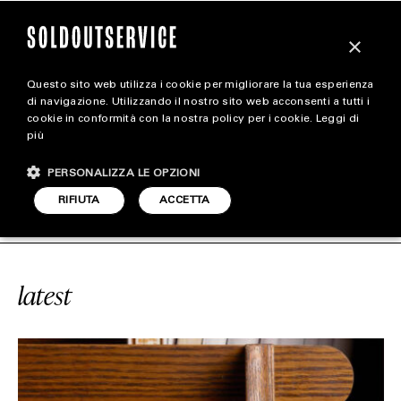
×
Questo sito web utilizza i cookie per migliorare la tua esperienza
magazine
di navigazione. Utilizzando il nostro sito web acconsenti a tutti i
cookie in conformità con la nostra policy per i cookie.
Leggi di
più
HOME
CARICA ALTRI
PERSONALIZZA LE OPZIONI
STYLE
MAGINARY AUTHORS
SOLDOUTSERV
RIFIUTA
ACCETTA
FOOTWEAR
ACCESSORIES
latest