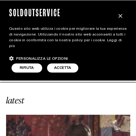
×
Questo sito web utilizza i cookie per migliorare la tua esperienza
magazine
di navigazione. Utilizzando il nostro sito web acconsenti a tutti i
cookie in conformità con la nostra policy per i cookie.
Leggi di
più
HOME
CARICA ALTRI
PERSONALIZZA LE OPZIONI
STYLE
CE
#INVISIBILE
SOLDOUTSERVIC
RIFIUTA
ACCETTA
FOOTWEAR
ACCESSORIES
latest