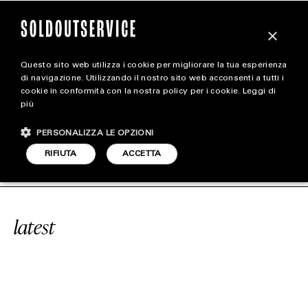
×
Questo sito web utilizza i cookie per migliorare la tua esperienza
magazine
di navigazione. Utilizzando il nostro sito web acconsenti a tutti i
cookie in conformità con la nostra policy per i cookie.
Leggi di
più
HOME
CARICA ALTRI
PERSONALIZZA LE OPZIONI
STYLE
CE
#IPHONE AIR
SOLDOUTSERVIC
RIFIUTA
ACCETTA
FOOTWEAR
ACCESSORIES
latest