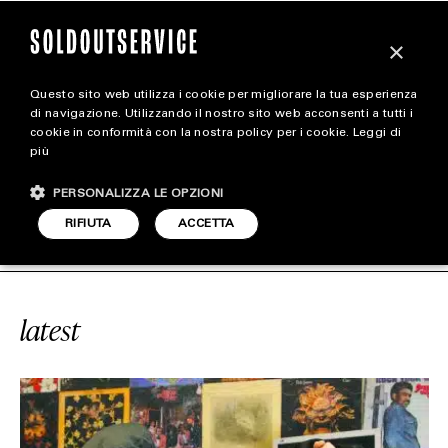
×
Questo sito web utilizza i cookie per migliorare la tua esperienza
magazine
di navigazione. Utilizzando il nostro sito web acconsenti a tutti i
cookie in conformità con la nostra policy per i cookie.
Leggi di
più
HOME
CARICA ALTRI
PERSONALIZZA LE OPZIONI
STYLE
E
#KETAMA126
SOLDOUTSERVIC
RIFIUTA
ACCETTA
FOOTWEAR
ACCESSORIES
latest