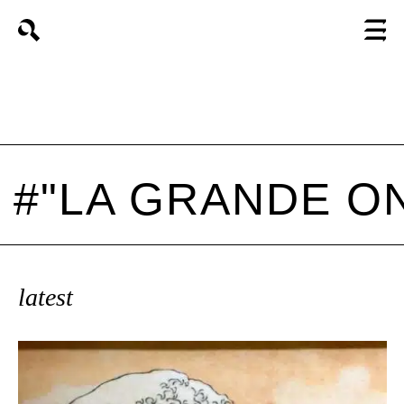
magazine
HOME
STYLE
FOOTWEAR
CARICA ALTRI
ACCESSORIES
#"LA GRANDE O
latest